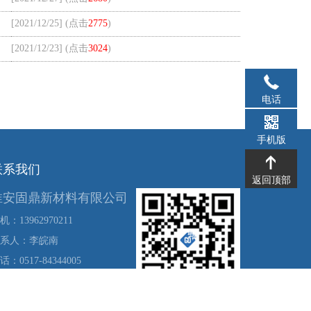
[2021/12/25] (点击
2775
)
[2021/12/23] (点击
3024
)
电话
手机版
联系我们
返回顶部
淮安固鼎新材料有限公司
机：13962970211
系人：李皖南
话：0517-84344005
ail:info@wellstrongrating.com
址：江苏省淮安市淮阴区三树镇轻工科技产业园区幸福