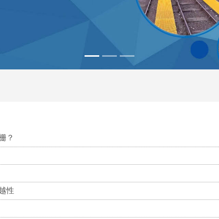
栅？
越性